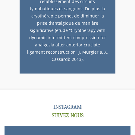
rétablissement des circuits
lymphatiques et sanguins. De plus la
cryothérapie permet de diminuer la
prise d'antalgique de manière
significative (étude "Cryotherapy with
dynamic intermittent compression for
analgesia after anterior cruciate
ligament reconstruction" J. Murgier a, X.
Cassardb 2013).
INSTAGRAM
SUIVEZ-NOUS